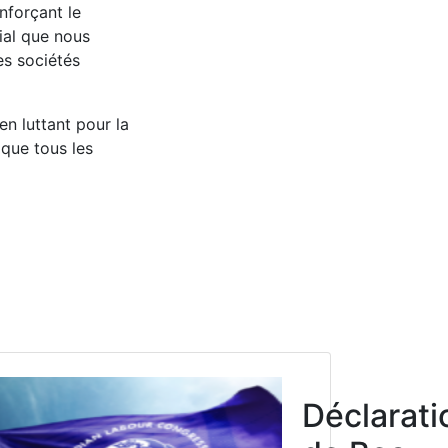
nforçant le
ial que nous
es sociétés
en luttant pour la
 que tous les
Click to open the link
 de
Déclarati