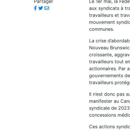
Partager
Le 1er mai, la Féd
aux syndicats à tr
travailleurs et trav
mouvement syndical
communes.
La crise d’abordabi
Nouveau Brunswick 
croissante, aggrav
travailleurs tout 
actionnaires. Par a
gouvernements de dr
travailleurs protég
Il n’est donc pas 
manifester au Cana
syndicale de 2023 s
concessions médio
Ces actions syndic