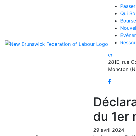
Passer 
Qui S
Bourse
Nouvel
Événe
Ressou
en
281E, rue C
Moncton (N
Déclara
du 1er 
29 avril 2024