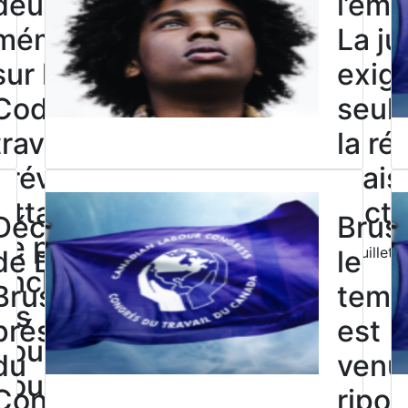
deuxième
l’éma
mémoire
La ju
sur le
exig
Code du
seul
travail
la ré
prévient
mais
Click to open the link
Ottawa de
l’acti
Déclaration
Brusk
ne pas
31 juillet
de Bea
le
enchâsser
Bruske,
temp
les
présidente
est
pouvoirs
du
venu
pour
Congrès
ripos