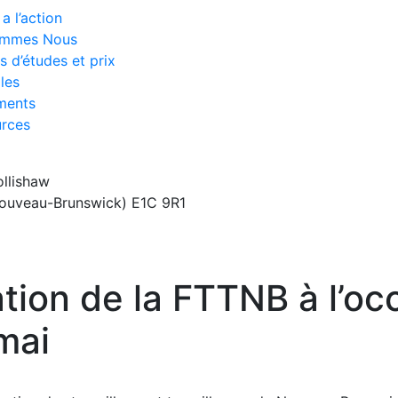
a l’action
ommes Nous
s d’études et prix
les
ments
rces
ollishaw
ouveau-Brunswick) E1C 9R1
tion de la FTTNB à l’oc
mai